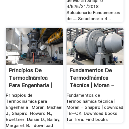
de Moran Shapiro
4/575/21/2018
Solucionario Fundamentos
de .... Solucionario 4 ...
Princípios De
Fundamentos De
Termodinâmica
Termodinámica
Para Engenharia |
Técnica | Moran -
Moran ...
Shapiro ...
Princípios de
Fundamentos de
Termodinâmica para
termodinámica técnica |
Engenharia | Moran, Michael
Moran - Shapiro | download
J., Shapiro, Howard N.,
| B–OK. Download books
Boettner, Daisie D., Bailey,
for free. Find books
Margaret B. | download |