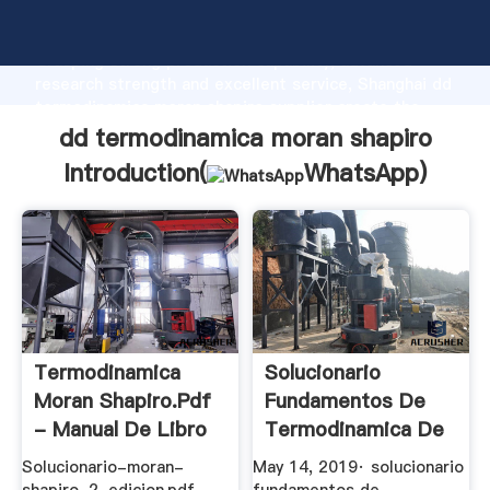
dd termodinamica moran shapiro manufacturer
Grasping strong production capability, advanced
research strength and excellent service, Shanghai dd
termodinamica moran shapiro supplier create the
value and bring values to all of customers.
dd termodinamica moran shapiro
Introduction(
WhatsApp
)
Termodinamica
Solucionario
Moran Shapiro.Pdf
Fundamentos De
- Manual De Libro
Termodinamica De
...
Moran Shapiro ...
Solucionario-moran-
May 14, 2019· solucionario