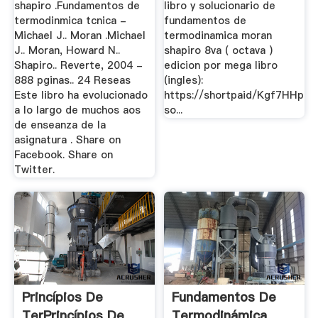
shapiro .Fundamentos de
libro y solucionario de
termodinmica tcnica -
fundamentos de
Michael J.. Moran .Michael
termodinamica moran
J.. Moran, Howard N..
shapiro 8va ( octava )
Shapiro.. Reverte, 2004 -
edicion por mega libro
888 pginas.. 24 Reseas
(ingles):
Este libro ha evolucionado
https://shortpaid/Kgf7HHp
a lo largo de muchos aos
so...
de enseanza de la
asignatura . Share on
Facebook. Share on
Twitter.
Princípios De
Fundamentos De
TerPrincípios De
Termodinámica