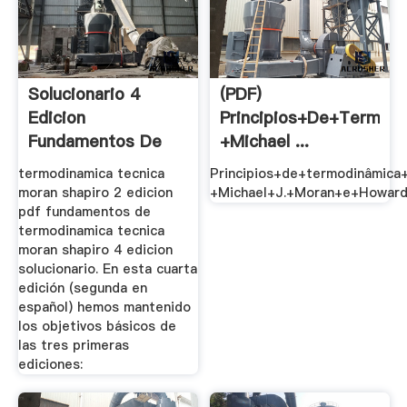
Solucionario 4
(PDF)
Edicion
Principios+de+termodi
Fundamentos De
+Michael ...
Termodinamica ...
termodinamica tecnica
Principios+de+termodinâmica
moran shapiro 2 edicion
+Michael+J.+Moran+e+Howard
pdf fundamentos de
termodinamica tecnica
moran shapiro 4 edicion
solucionario. En esta cuarta
edición (segunda en
español) hemos mantenido
los objetivos básicos de
las tres primeras
ediciones: