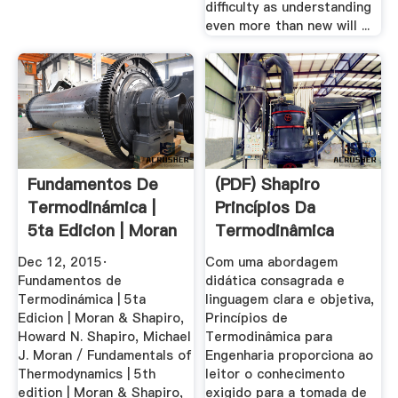
difficulty as understanding
even more than new will ...
Fundamentos De
(PDF) Shapiro
Termodinámica |
Princípios Da
5ta Edicion | Moran
Termodinâmica
...
7ªed. Completo ...
Dec 12, 2015·
Com uma abordagem
Fundamentos de
didática consagrada e
Termodinámica | 5ta
linguagem clara e objetiva,
Edicion | Moran & Shapiro,
Princípios de
Howard N. Shapiro, Michael
Termodinâmica para
J. Moran / Fundamentals of
Engenharia proporciona ao
Thermodynamics | 5th
leitor o conhecimento
edition | Moran & Shapiro,
exigido para a tomada de