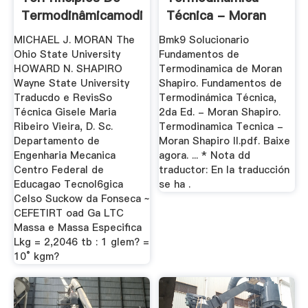
Termodinâmicamodinâmica
Técnica - Moran
...
Shapiro
MICHAEL J. MORAN The
Bmk9 Solucionario
Ohio State University
Fundamentos de
HOWARD N. SHAPIRO
Termodinamica de Moran
Wayne State University
Shapiro. Fundamentos de
Traducdo e RevisSo
Termodinámica Técnica,
Técnica Gisele Maria
2da Ed. - Moran Shapiro.
Ribeiro Vieira, D. Sc.
Termodinamica Tecnica -
Departamento de
Moran Shapiro II.pdf. Baixe
Engenharia Mecanica
agora. ... * Nota dd
Centro Federal de
traductor: En la traducción
Educagao Tecnol6gica
se ha .
Celso Suckow da Fonseca ~
CEFETIRT oad Ga LTC
Massa e Massa Especifica
Lkg = 2,2046 tb : 1 glem? =
10° kgm?