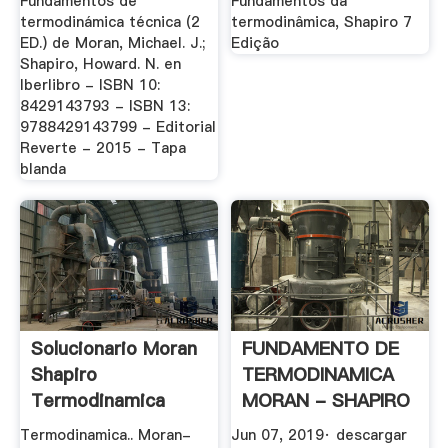
Fundamentos de
Fundamentos da
termodinámica técnica (2
termodinâmica, Shapiro 7
ED.) de Moran, Michael. J.;
Edição
Shapiro, Howard. N. en
Iberlibro - ISBN 10:
8429143793 - ISBN 13:
9788429143799 - Editorial
Reverte - 2015 - Tapa
blanda
Solucionario Moran
FUNDAMENTO DE
Shapiro
TERMODINAMICA
Termodinamica
MORAN - SHAPIRO
Tecnica19
.
Termodinamica.. Moran-
Jun 07, 2019· descargar