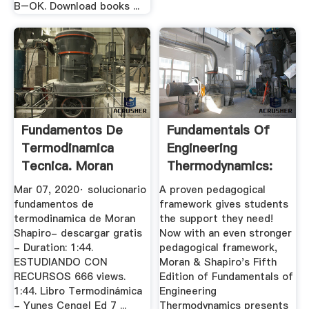
B–OK. Download books ...
Fundamentos De
Fundamentals Of
Termodinamica
Engineering
Tecnica. Moran
Thermodynamics:
Shapiro. 8 Ed ...
Moran, Michael ...
Mar 07, 2020· solucionario
A proven pedagogical
fundamentos de
framework gives students
termodinamica de Moran
the support they need!
Shapiro- descargar gratis
Now with an even stronger
- Duration: 1:44.
pedagogical framework,
ESTUDIANDO CON
Moran & Shapiro's Fifth
RECURSOS 666 views.
Edition of Fundamentals of
1:44. Libro Termodinámica
Engineering
- Yunes Cengel Ed 7 ...
Thermodynamics presents