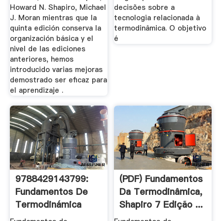
Howard N. Shapiro, Michael
decisões sobre a
J. Moran mientras que la
tecnologia relacionada à
quinta edición conserva la
termodinâmica. O objetivo
organización básica y el
é
nivel de las ediciones
anteriores, hemos
introducido varias mejoras
demostrado ser eficaz para
el aprendizaje .
9788429143799:
(PDF) Fundamentos
Fundamentos De
Da Termodinâmica,
Termodinámica
Shapiro 7 Edição ...
Técnica (2 ED ...