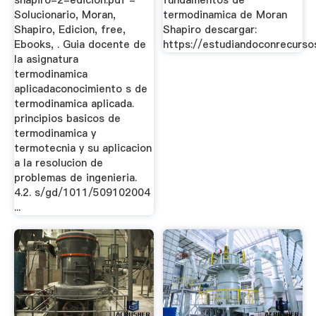
shapiro-2-edicion.pdf -
fundamentos de
Solucionario, Moran,
termodinamica de Moran
Shapiro, Edicion, free,
Shapiro descargar:
Ebooks, . Guia docente de
https://estudiandoconrecursos
la asignatura
termodinamica
aplicadaconocimiento s de
termodinamica aplicada.
principios basicos de
termodinamica y
termotecnia y su aplicacion
a la resolucion de
problemas de ingenieria.
4.2. s/gd/1011/509102004
...