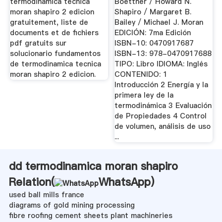
termodinamica tecnica
Boettner / Howard N.
moran shapiro 2 edicion
Shapiro / Margaret B.
gratuitement, liste de
Bailey / Michael J. Moran
documents et de fichiers
EDICIÓN: 7ma Edición
pdf gratuits sur
ISBN-10: 0470917687
solucionario fundamentos
ISBN-13: 978-0470917688
de termodinamica tecnica
TIPO: Libro IDIOMA: Inglés
moran shapiro 2 edicion.
CONTENIDO: 1
Introducción 2 Energía y la
primera ley de la
termodinámica 3 Evaluación
de Propiedades 4 Control
de volumen, análisis de uso
...
dd termodinamica moran shapiro
Relation(
WhatsApp
)
used ball mills france
diagrams of gold mining processing
fibre roofing cement sheets plant machineries