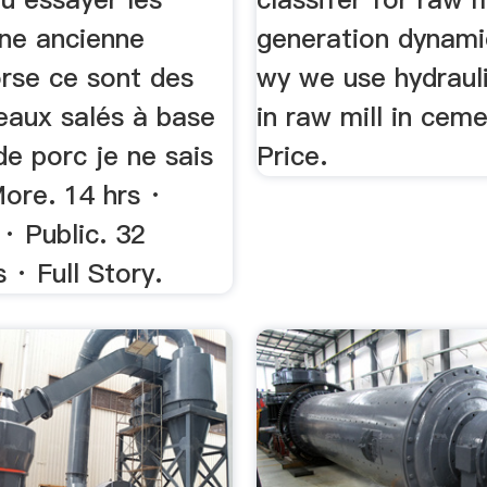
une ancienne
generation dynami
orse ce sont des
wy we use hydrauli
eaux salés à base
in raw mill in cem
 de porc je ne sais
Price.
More. 14 hrs ·
· Public. 32
· Full Story.