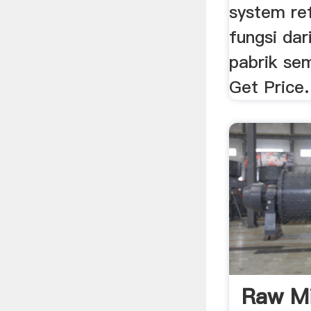
system re
fungsi dar
pabrik se
Get Price.
Raw Mil