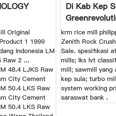
NOLOGY
Di Kab Kep S
Greenrevolut
ll Original
krm rice mill phili
 Product 1 1999
Zenith Rock Crush
dang Indonesia LM
Sale. spesifikasi at
 Raw 2 ...
mills; lks lvt class
LM 48.4 LJKS Raw
mill; sawmill yang
am City Cement
kep sula; turbo mil
LM 50.4 LKS Raw
system working pri
am City Cement
saraswat bank .
LM 50.4 LKS Raw