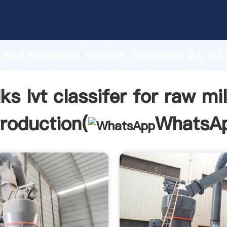
classifer for raw mill manufacturer Gras
roduction capability, advanced researc
 and excellent service, Shanghai lks lvt 
mill supplier create the value and bring
f customers.
lks lvt classifer for raw mil
troduction(
WhatsA