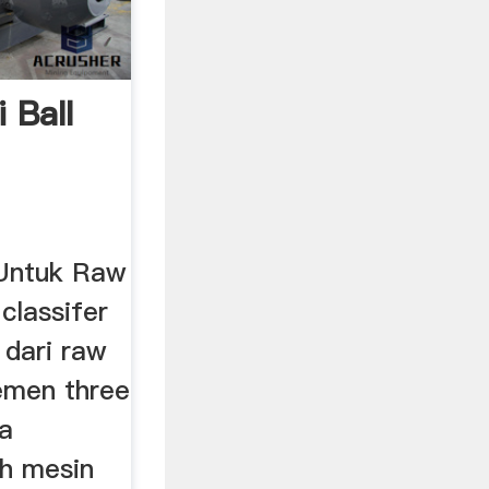
i Ball
 Untuk Raw
 classifer
 dari raw
semen three
ca
ah mesin