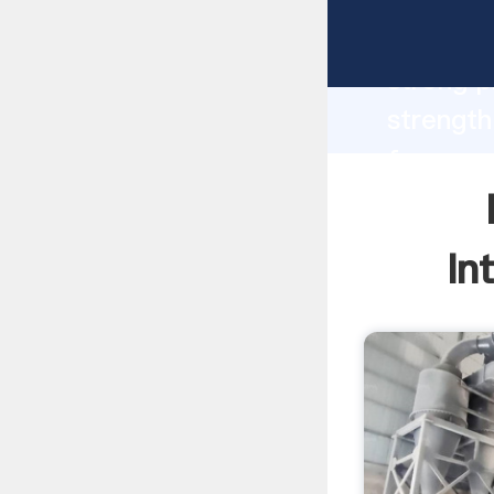
lks lvt 
strong p
strength
for raw 
to all o
In