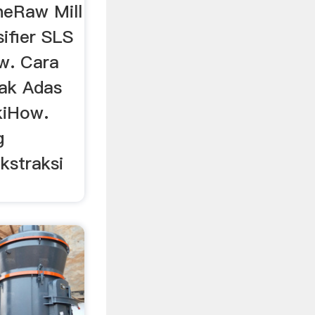
neRaw Mill
ifier SLS
aw. Cara
ak Adas
kiHow.
g
kstraksi