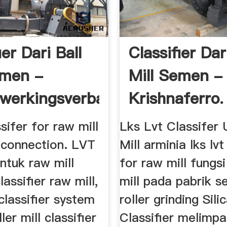
ier Dari Ball
Classifier Dar
emen -
Mill Semen -
werkingsverbandscope
Krishnaferro.
ssifer for raw mill
Lks Lvt Classifer
dconnection. LVT
Mill arminia lks lvt
untuk raw mill
for raw mill fungsi
lassifier raw mill,
mill pada pabrik 
classifier system
roller grinding Sili
ller mill classifier
Classifier melimp