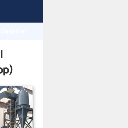
ping
h
classifer
 values
l
pp
)