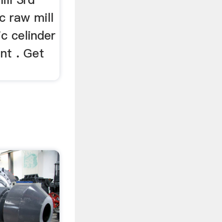
c raw mill
c celinder
ent . Get