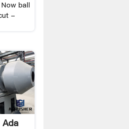
t Now ball
cut -
 Ada