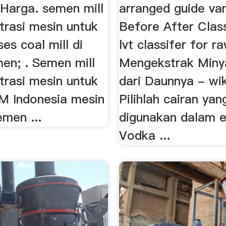
Harga. semen mill
arranged guide va
trasi mesin untuk
Before After Class
ses coal mill di
lvt classifer for r
men; . Semen mill
Mengekstrak Miny
trasi mesin untuk
dari Daunnya - wi
BM Indonesia mesin
Pilihlah cairan yan
emen ...
digunakan dalam e
Vodka ...