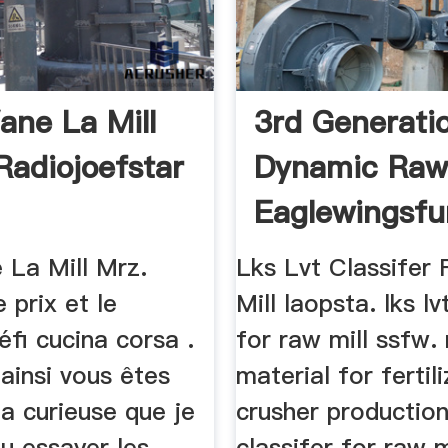
ane La Mill
3rd Generati
Radiojoefstar
Dynamic Raw 
Eaglewingsfu
 La Mill Mrz.
Lks Lvt Classifer
 prix et le
Mill laopsta. lks lv
éfi cucina corsa .
for raw mill ssfw.
ainsi vous êtes
material for fertili
La curieuse que je
crusher production 
lu essayer les
classifer for raw m