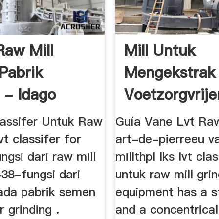
Raw Mill
Mill Untuk
Pabrik
Mengekstrak 
- Idago
Voetzorgvrij
lassifer Untuk Raw
Guía Vane Lvt Raw
lvt classifer for
art-de-pierreeu va
ungsi dari raw mill
millthpl lks lvt clas
38-fungsi dari
untuk raw mill grin
pada pabrik semen
equipment has a st
r grinding .
and a concentrical