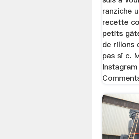
ranziche 
recette c
petits gât
de rillons
pas si c. 
Instagram 
Comments 