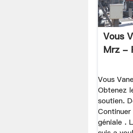
Vous V
Mrz - 
Vous Vane
Obtenez le
soutien. D
Continuer 
géniale . 
suis a vou