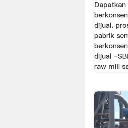
Dapatkan 
berkonsen
dijual. pro
pabrik se
berkonsen
dijual -S
raw mill s