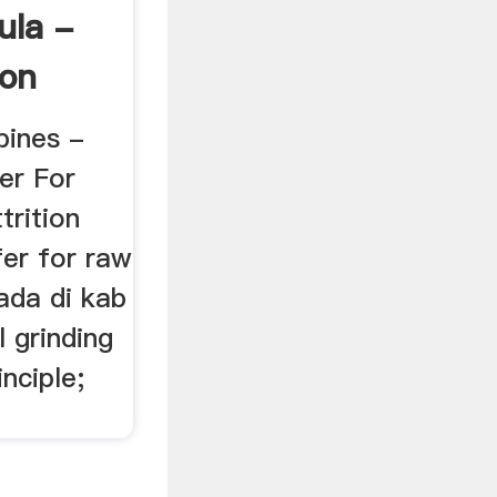
ula -
ion
ppines -
er For
trition
ifer for raw
 ada di kab
l grinding
nciple;