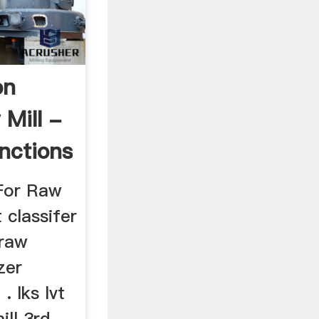
on
Mill -
nctions
 For Raw
t classifer
 raw
zer
. lks lvt
ill 3rd