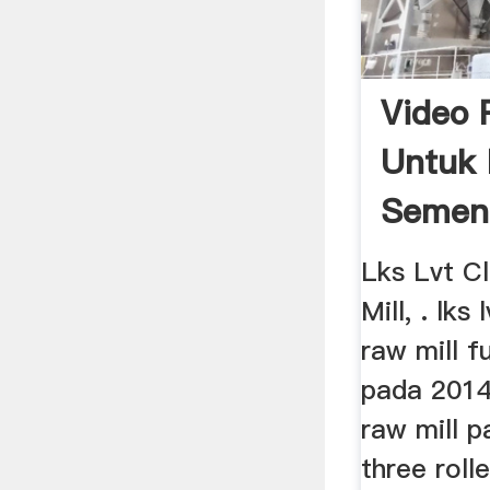
Video 
Untuk 
Semen 
Lks Lvt C
Mill, . lks 
raw mill f
pada 2014
raw mill 
three rolle