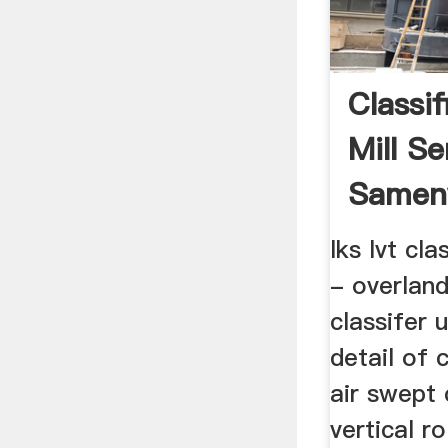
Classif
Mill S
Samen
lks lvt cla
- overlan
classifer 
detail of c
air swept 
vertical ro