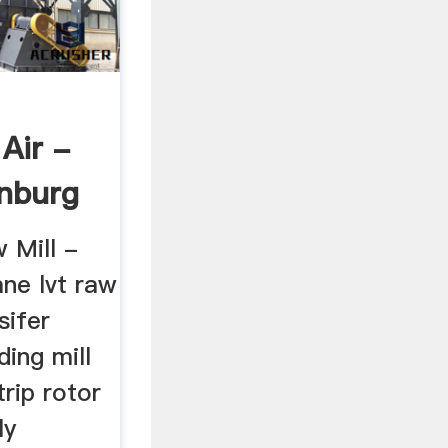
Air -
enburg
 Mill -
ne lvt raw
sifer
ding mill
rip rotor
ly