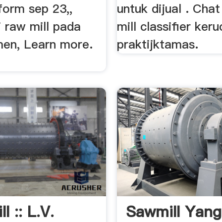
form sep 23,,
untuk dijual . Cha
i raw mill pada
mill classifier keru
men, Learn more.
praktijktamas.
l :: L.V.
Sawmill Yang